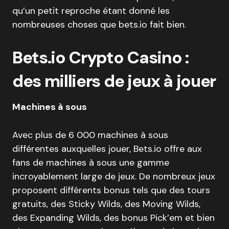
qu’un petit reproche étant donné les
nombreuses choses que bets.io fait bien.
Bets.io Crypto Casino :
des milliers de jeux à jouer
Machines à sous
Avec plus de 6 000 machines à sous
différentes auxquelles jouer, Bets.io offre aux
fans de machines à sous une gamme
incroyablement large de jeux. De nombreux jeux
proposent différents bonus tels que des tours
gratuits, des Sticky Wilds, des Moving Wilds,
des Expanding Wilds, des bonus Pick’em et bien