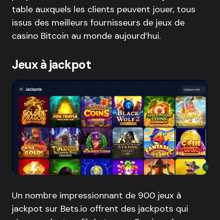
table auxquels les clients peuvent jouer, tous
issus des meilleurs fournisseurs de jeux de
casino Bitcoin au monde aujourd’hui.
Jeux à jackpot
Un nombre impressionnant de 900 jeux à
jackpot sur Bets.io offrent des jackpots qui