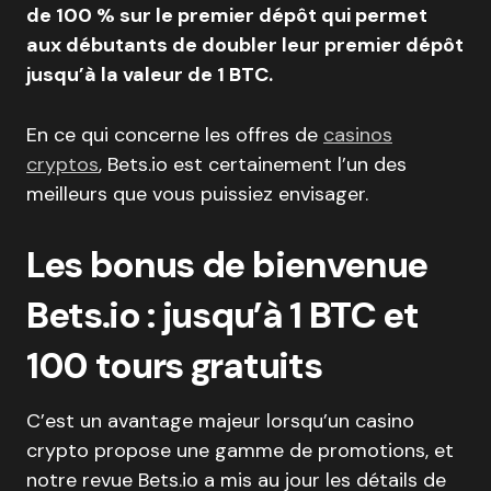
de 100 % sur le premier dépôt qui permet
aux débutants de doubler leur premier dépôt
jusqu’à la valeur de 1 BTC.
En ce qui concerne les offres de
casinos
cryptos
, Bets.io est certainement l’un des
meilleurs que vous puissiez envisager.
Les bonus de bienvenue
Bets.io : jusqu’à 1 BTC et
100 tours gratuits
C’est un avantage majeur lorsqu’un casino
crypto propose une gamme de promotions, et
notre revue Bets.io a mis au jour les détails de