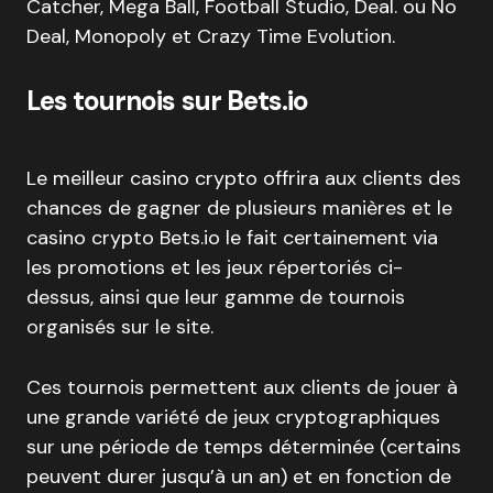
Catcher, Mega Ball, Football Studio, Deal. ou No
Deal, Monopoly et Crazy Time Evolution.
Les tournois sur Bets.io
Le meilleur casino crypto offrira aux clients des
chances de gagner de plusieurs manières et le
casino crypto Bets.io le fait certainement via
les promotions et les jeux répertoriés ci-
dessus, ainsi que leur gamme de tournois
organisés sur le site.
Ces tournois permettent aux clients de jouer à
une grande variété de jeux cryptographiques
sur une période de temps déterminée (certains
peuvent durer jusqu’à un an) et en fonction de