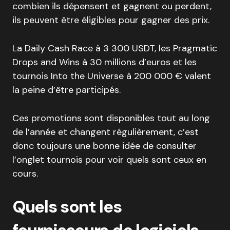
combien ils dépensent et gagnent ou perdent,
ils peuvent être éligibles pour gagner des prix.
La Daily Cash Race à 3 300 USDT, les Pragmatic
Drops and Wins à 30 millions d’euros et les
tournois Into the Universe à 200 000 € valent
la peine d’être participés.
Ces promotions sont disponibles tout au long
de l’année et changent régulièrement, c’est
donc toujours une bonne idée de consulter
l’onglet tournois pour voir quels sont ceux en
cours.
Quels sont les