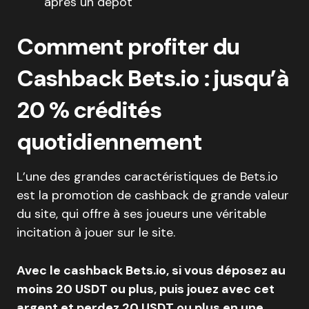
après un dépôt
Comment profiter du
Cashback Bets.io : jusqu’à
20 % crédités
quotidiennement
L’une des grandes caractéristiques de Bets.io
est la promotion de cashback de grande valeur
du site, qui offre à ses joueurs une véritable
incitation à jouer sur le site.
Avec le cashback Bets.io, si vous déposez au
moins 20 USDT ou plus, puis jouez avec cet
argent et perdez 20 USDT ou plus en une