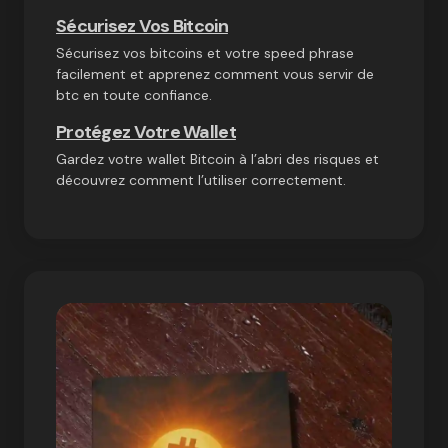
Sécurisez Vos Bitcoin
Sécurisez vos bitcoins et votre speed phrase
facilement et apprenez comment vous servir de
btc en toute confiance.
Protégez Votre Wallet
Gardez votre wallet Bitcoin à l’abri des risques et
découvrez comment l’utiliser correctement.