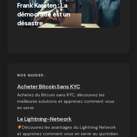
Frank Karsten : La
différ
démocratie est un
Bitcoi
par Ines Aissani
désastre
crypt
on
03/10/2024
NOS GUIDES :
Acheter Bitcoin Sans KYC
Achetez du Bitcoin sans KYC, découvrez les
meilleures solutions et apprenez comment vous
en servir.
Le Lightning-Network
Découvrez les avantages du Lightning Network
et apprenez comment vous en servir au quotidien.