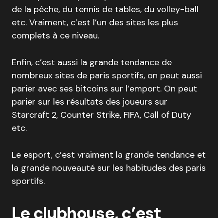
de la pêche, du tennis de tables, du volley-ball
etc. Vraiment, c’est l’un des sites les plus
complets à ce niveau.
Enfin, c’est aussi la grande tendance de
nombreux sites de paris sportifs, on peut aussi
parier avec ses bitcoins sur l’emport. On peut
parier sur les résultats des joueurs sur
Starcraft 2, Counter Strike, FIFA, Call of Duty
etc.
Le esport, c’est vraiment la grande tendance et
la grande nouveauté sur les habitudes des paris
sportifs.
Le clubhouse, c’est