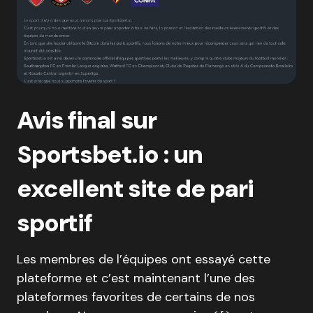
Avis final sur
Sportsbet.io : un
excellent site de pari
sportif
Les membres de l’équipes ont essayé cette
plateforme et c’est maintenant l’une des
plateformes favorites de certains de nos