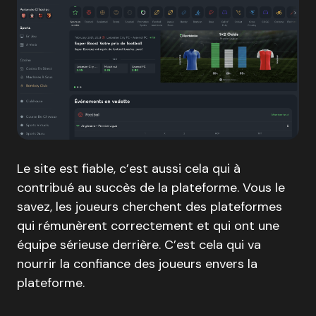
Le site est fiable, c’est aussi cela qui à
contribué au succès de la plateforme. Vous le
savez, les joueurs cherchent des plateformes
qui rémunèrent correctement et qui ont une
équipe sérieuse derrière. C’est cela qui va
nourrir la confiance des joueurs envers la
plateforme.