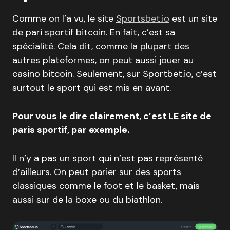
Comme on l’a vu, le site
Sportsbet.io
est un site
de pari sportif bitcoin. En fait, c’est sa
spécialité. Cela dit, comme la plupart des
autres plateformes, on peut aussi jouer au
casino bitcoin. Seulement, sur Sportbet.io, c’est
surtout le sport qui est mis en avant.
Pour vous le dire clairement, c’est LE site de
paris sportif, par exemple.
Il n’y a pas un sport qui n’est pas représenté
d’ailleurs. On peut parier sur des sports
classiques comme le foot et le basket, mais
aussi sur de la boxe ou du biathlon.