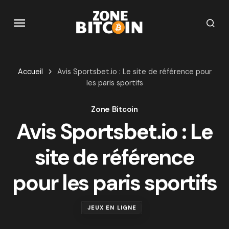
Accueil
Avis Sportsbet.io : Le site de référence pour
les paris sportifs
Zone Bitcoin
Avis Sportsbet.io : Le
site de référence
pour les paris sportifs
JEUX EN LIGNE