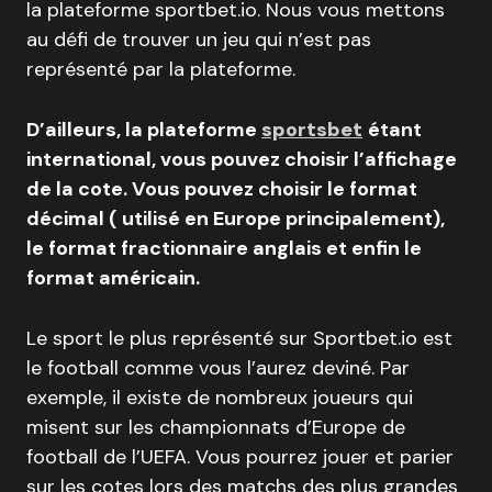
la plateforme sportbet.io. Nous vous mettons
au défi de trouver un jeu qui n’est pas
représenté par la plateforme.
D’ailleurs, la plateforme
sportsbet
étant
international, vous pouvez choisir l’affichage
de la cote. Vous pouvez choisir le format
décimal ( utilisé en Europe principalement),
le format fractionnaire anglais et enfin le
format américain.
Le sport le plus représenté sur Sportbet.io est
le football comme vous l’aurez deviné. Par
exemple, il existe de nombreux joueurs qui
misent sur les championnats d’Europe de
football de l’UEFA. Vous pourrez jouer et parier
sur les cotes lors des matchs des plus grandes