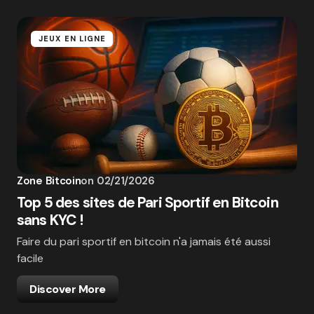
JEUX EN LIGNE
Zone Bitcoin
on
02/21/2026
Top 5 des sites de Pari Sportif en Bitcoin
sans KYC !
Faire du pari sportif en bitcoin n'a jamais été aussi
facile
Discover More