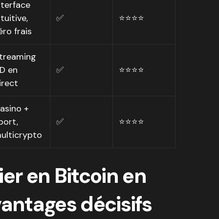
nterface
ntuitive,
✅
⭐⭐⭐⭐
éro frais
treaming
D en
✅
⭐⭐⭐⭐
irect
asino +
port,
✅
⭐⭐⭐⭐
ulticrypto
er en Bitcoin en
vantages décisifs