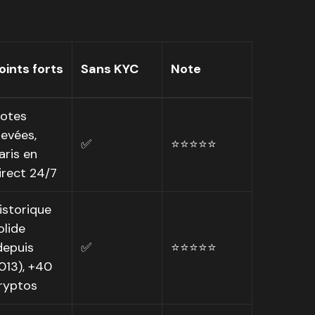
oints forts
Sans KYC
Note
otes
levées,
✅
⭐⭐⭐⭐⭐
aris en
irect 24/7
istorique
olide
depuis
✅
⭐⭐⭐⭐⭐
013), +40
ryptos