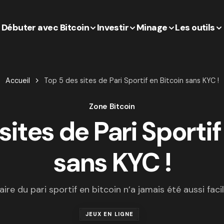
Débuter avec Bitcoin
Investir
Minage
Les outils
Accueil
Top 5 des sites de Pari Sportif en Bitcoin sans KYC !
Zone Bitcoin
sites de Pari Sportif
sans KYC !
aire du pari sportif en bitcoin n’a jamais été aussi faci
JEUX EN LIGNE