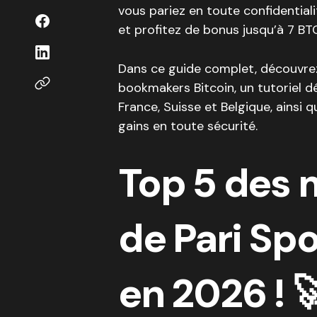
vous pariez en toute confidential
et profitez de bonus jusqu’à 7 BT
Dans ce guide complet, découvrez
bookmakers Bitcoin, un tutoriel dé
France, Suisse et Belgique, ainsi 
gains en toute sécurité.
Top 5 des m
de Pari Spo
en 2026 ! 