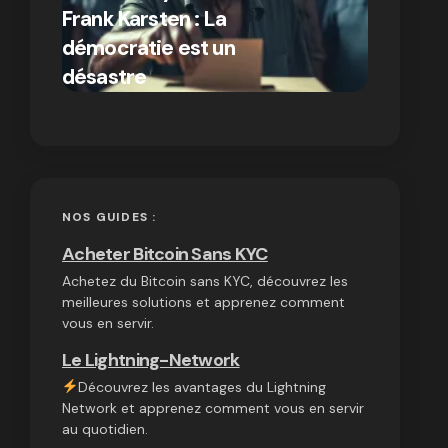
Frank Karsten : La
Bitcoin e
démocratie est un
autres
par Ines Aissani
désastre
cryptom
on
03/10/2024
NOS GUIDES :
Acheter Bitcoin Sans KYC
Achetez du Bitcoin sans KYC, découvrez les
meilleures solutions et apprenez comment
vous en servir.
Le Lightning-Network
Découvrez les avantages du Lightning
Network et apprenez comment vous en servir
au quotidien.