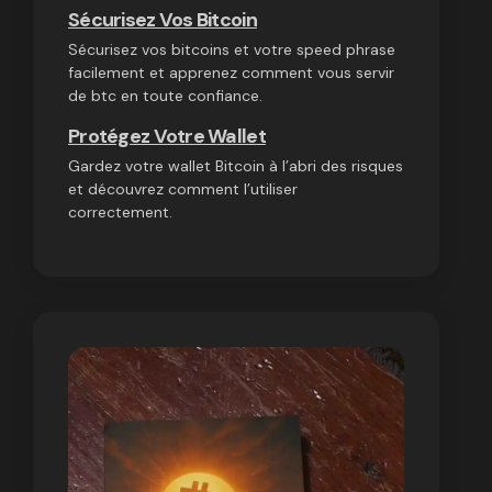
Sécurisez Vos Bitcoin
Sécurisez vos bitcoins et votre speed phrase
facilement et apprenez comment vous servir
de btc en toute confiance.
Protégez Votre Wallet
Gardez votre wallet Bitcoin à l’abri des risques
et découvrez comment l’utiliser
correctement.