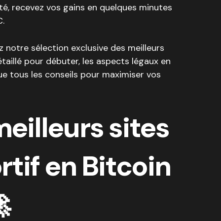
ité, recevez vos gains en quelques minutes
C.
 notre sélection exclusive des meilleurs
taillé pour débuter, les aspects légaux en
que tous les conseils pour maximiser vos
eilleurs sites
rtif en Bitcoin
