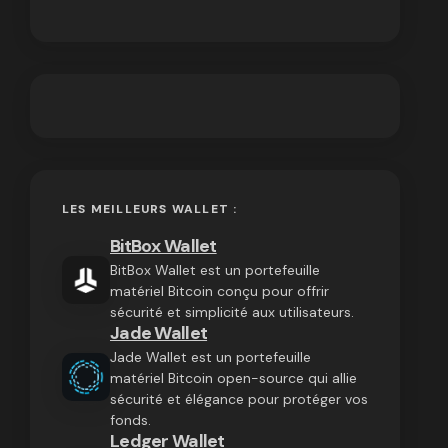
LES MEILLEURS WALLET :
BitBox Wallet
BitBox Wallet est un portefeuille
matériel Bitcoin conçu pour offrir
sécurité et simplicité aux utilisateurs.
Jade Wallet
Jade Wallet est un portefeuille
matériel Bitcoin open-source qui allie
sécurité et élégance pour protéger vos
fonds.
Ledger Wallet