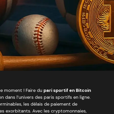
ce moment ! Faire du
pari sportif en Bitcoin
 dans l’univers des paris sportifs en ligne.
nterminables, les délais de paiement de
ires exorbitants. Avec les cryptomonnaies,