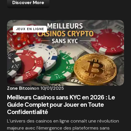
Discover More
JEUX EN LIGNE
Zone Bitcoin
on
10/01/2025
Meilleurs Casinos sans KYC en 2026 : Le
Guide Complet pour Jouer en Toute
Confidentialité
L’univers des casinos en ligne connaît une révolution
majeure avec l’émergence des plateformes sans