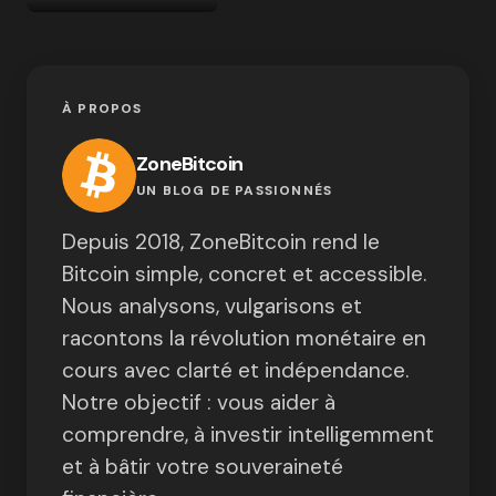
À PROPOS
ZoneBitcoin
UN BLOG DE PASSIONNÉS
Depuis 2018, ZoneBitcoin rend le
Bitcoin simple, concret et accessible.
Nous analysons, vulgarisons et
racontons la révolution monétaire en
cours avec clarté et indépendance.
Notre objectif : vous aider à
comprendre, à investir intelligemment
et à bâtir votre souveraineté