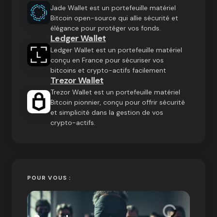
Jade Wallet est un portefeuille matériel
Bitcoin open-source qui allie sécurité et
élégance pour protéger vos fonds.
Ledger Wallet
Ledger Wallet est un portefeuille matériel
conçu en France pour sécuriser vos
bitcoins et crypto-actifs facilement
Trezor Wallet
Trezor Wallet est un portefeuille matériel
Bitcoin pionnier, conçu pour offrir sécurité
et simplicité dans la gestion de vos
crypto-actifs.
POUR VOUS :
« Bitc