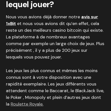
lequel jouer?
Nous vous avions déjà donner notre
avis sur
1xBit
et nous vous avions dit qu’en effet, cela
reste un des meilleurs casino bitcoin qui existe.
La plateforme à de nombreux avantages
comme par exemple un large choix de jeux. Plus
précisément , il y a plus de 200 jeux sur
lesquels vous pouvez jouer.
Les jeux les plus connus et mêmes les moins
connus sont à votre disposition avec une
rapidité exemplaire. Les jeux différents vous
attendent comme le Baccarat, le BlackJack live,
le Poker , Monopoly et plein d’autres jeux dont
la
Roulette Royale.