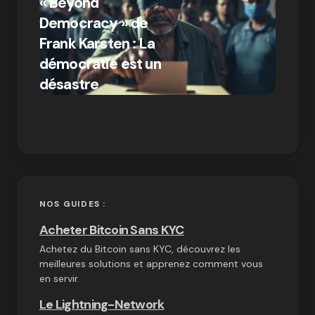
« Beyond
crypto
Democracy » de
Compr
Frank Karsten : La
différ
démocratie est un
Bitcoi
par Ines Aissani
désastre
crypt
on
03/10/2024
NOS GUIDES :
Acheter Bitcoin Sans KYC
Achetez du Bitcoin sans KYC, découvrez les
meilleures solutions et apprenez comment vous
en servir.
Le Lightning-Network