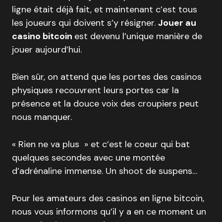
ligne était déjà fait, et maintenant c’est tous
les joueurs qui doivent s’y résigner.
Jouer au
casino bitcoin
est devenu l’unique manière de
jouer aujourd’hui.
Bien sûr, on attend que les portes des casinos
physiques recouvrent leurs portes car la
présence et la douce voix des croupiers peut
nous manquer.
« Rien ne va plus » et c’est le coeur qui bat
quelques secondes avec une montée
d’adrénaline immense. Un shoot de suspens…
Pour les amateurs des casinos en ligne bitcoin,
nous vous informons qu’il y a en ce moment un