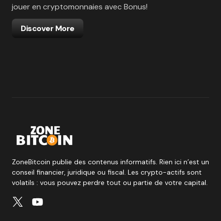
jouer en cryptomonnaies avec Bonus!
Discover More
ZoneBitcoin publie des contenus informatifs. Rien ici n’est un
conseil financier, juridique ou fiscal. Les crypto-actifs sont
volatils : vous pouvez perdre tout ou partie de votre capital.