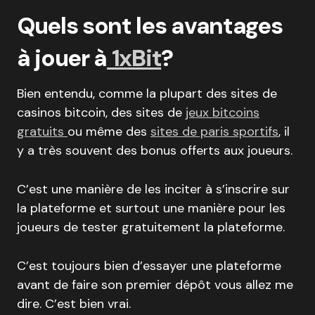
Quels sont les avantages
à jouer à
1xBit
?
Bien entendu, comme la plupart des sites de
casinos bitcoin, des sites de
jeux bitcoins
gratuits
ou même des
sites de paris sportifs
, il
y a très souvent des bonus offerts aux joueurs.
C’est une manière de les inciter à s’inscrire sur
la plateforme et surtout une manière pour les
joueurs de tester gratuitement la plateforme.
C’est toujours bien d’essayer une plateforme
avant de faire son premier dépôt vous allez me
dire. C’est bien vrai.