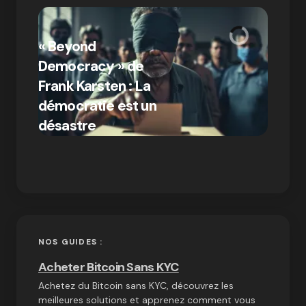
« Bitc
« Beyond
crypto
Democracy » de
Compr
Frank Karsten : La
différ
démocratie est un
Bitcoi
par Ines Aissani
désastre
crypt
on
03/10/2024
NOS GUIDES :
Acheter Bitcoin Sans KYC
Achetez du Bitcoin sans KYC, découvrez les
meilleures solutions et apprenez comment vous