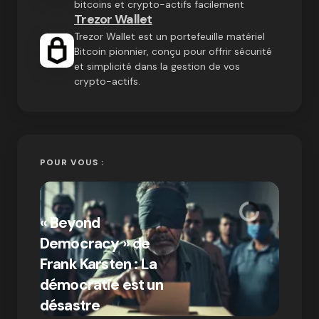
bitcoins et crypto-actifs facilement
Trezor Wallet
Trezor Wallet est un portefeuille matériel
Bitcoin pionnier, conçu pour offrir sécurité
et simplicité dans la gestion de vos
crypto-actifs.
POUR VOUS :
« Bitc
« Beyond
crypto
Democracy » de
Compr
Frank Karsten : La
différ
démocratie est un
Bitcoi
par Ines Aissani
désastre
crypt
on
03/10/2024