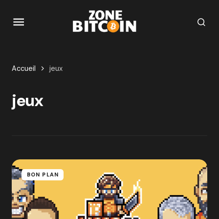
Accueil
jeux
jeux
BON PLAN