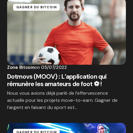
GAGNER DU BITCOIN
Zone Bitcoin
on
05/07/2022
Dotmovs (MOOV) : L’application qui
rémunère les amateurs de foot ⚽ !
Nous vous avions déjà parlé de l’effervescence
actuelle pour les projets move-to-earn. Gagner de
l’argent en faisant du sport est…
GAGNER DU BITCOIN