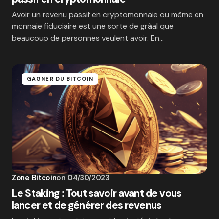
Avoir un revenu passif en cryptomonnaie ou même en
monnaie fiduciaire est une sorte de grâal que
beaucoup de personnes veulent avoir. En…
GAGNER DU BITCOIN
Zone Bitcoin
on
04/30/2023
Le Staking : Tout savoir avant de vous
lancer et de générer des revenus