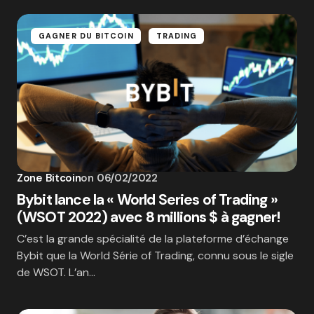
GAGNER DU BITCOIN
TRADING
Zone Bitcoin
on
06/02/2022
Bybit lance la « World Series of Trading »
(WSOT 2022) avec 8 millions $ à gagner!
C’est la grande spécialité de la plateforme d’échange
Bybit que la World Série of Trading, connu sous le sigle
de WSOT. L’an…