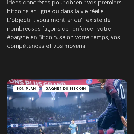
idées concrètes pour obtenir vos premiers
bitcoins en ligne ou dans la vie réelle.
L’objectif : vous montrer qu’il existe de
nombreuses façons de renforcer votre
épargne en Bitcoin, selon votre temps, vos
compétences et vos moyens.
BON PLAN
GAGNER DU BITCOIN