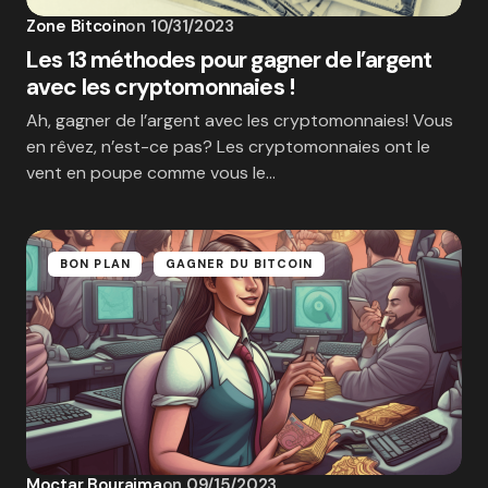
Zone Bitcoin
on
10/31/2023
Les 13 méthodes pour gagner de l’argent
avec les cryptomonnaies !
Ah, gagner de l’argent avec les cryptomonnaies! Vous
en rêvez, n’est-ce pas? Les cryptomonnaies ont le
vent en poupe comme vous le…
BON PLAN
GAGNER DU BITCOIN
Moctar Bouraima
on
09/15/2023