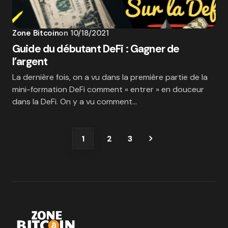
Zone Bitcoin
on
10/18/2021
Guide du débutant DeFi : Gagner de
l’argent
La dernière fois, on a vu dans la première partie de la
mini-formation DeFi comment « entrer » en douceur
dans la DeFi. On y a vu comment…
1
2
3