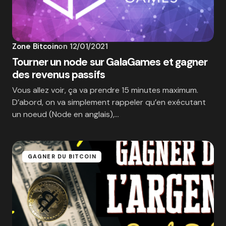
Zone Bitcoin
on
12/01/2021
Tourner un node sur GalaGames et gagner
des revenus passifs
Vous allez voir, ça va prendre 15 minutes maximum.
D’abord, on va simplement rappeler qu’en exécutant
un noeud (Node en anglais),…
GAGNER DU BITCOIN