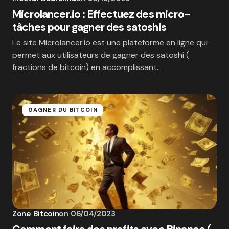
Microlancer.io : Effectuez des micro-
tâches pour gagner des satoshis
Le site Microlancer.io est une plateforme en ligne qui
permet aux utilisateurs de gagner des satoshi (
fractions de bitcoin) en accomplissant…
GAGNER DU BITCOIN
Zone Bitcoin
on
06/04/2023