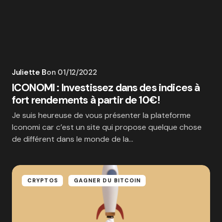
Juliette B
on
01/12/2022
ICONOMI : Investissez dans des indices à
fort rendements à partir de 10€!
Je suis heureuse de vous présenter la plateforme
Iconomi car c’est un site qui propose quelque chose
de différent dans le monde de la…
CRYPTOS
GAGNER DU BITCOIN