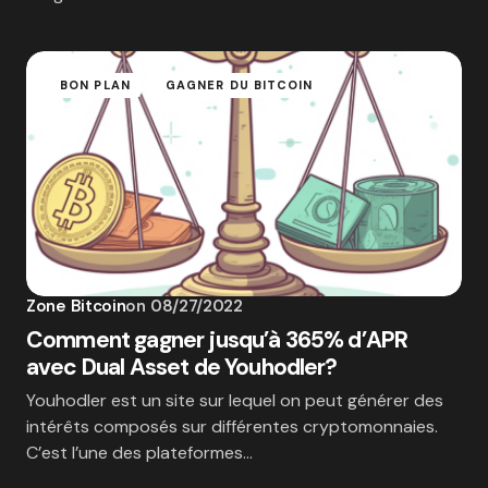
BON PLAN
GAGNER DU BITCOIN
Zone Bitcoin
on
08/27/2022
Comment gagner jusqu’à 365% d’APR
avec Dual Asset de Youhodler?
Youhodler est un site sur lequel on peut générer des
intérêts composés sur différentes cryptomonnaies.
C’est l’une des plateformes…