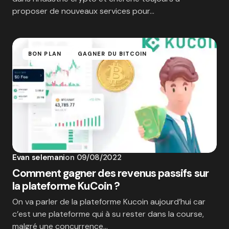
proposer de nouveaux services pour…
BON PLAN
GAGNER DU BITCOIN
Evan selemani
on
09/08/2022
Comment gagner des revenus passifs sur
la plateforme KuCoin ?
On va parler de la plateforme Kucoin aujourd’hui car
c’est une plateforme qui à su rester dans la course,
malgré une concurrence…