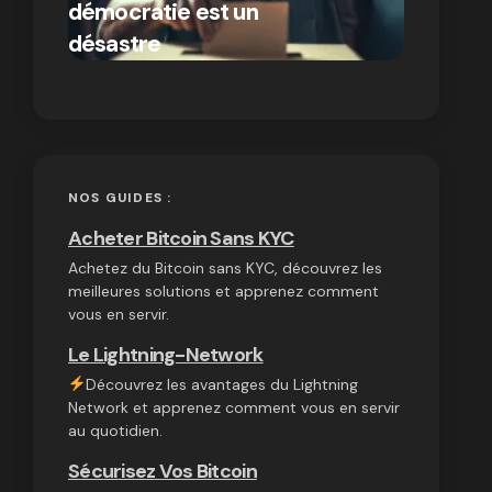
démocratie est un
autres
par Ines Aissani
désastre
cryptom
on
03/10/2024
NOS GUIDES :
Acheter Bitcoin Sans KYC
Achetez du Bitcoin sans KYC, découvrez les
meilleures solutions et apprenez comment
vous en servir.
Le Lightning-Network
Découvrez les avantages du Lightning
Network et apprenez comment vous en servir
au quotidien.
Sécurisez Vos Bitcoin