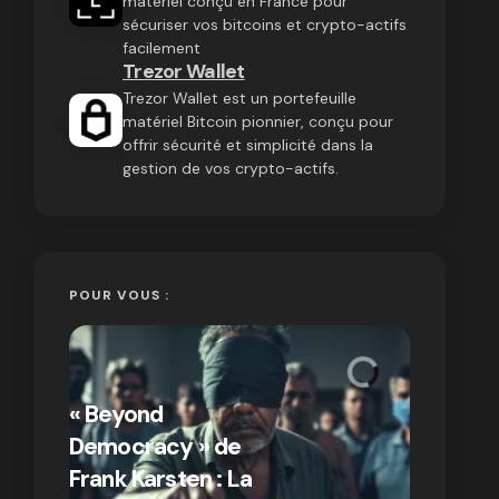
matériel conçu en France pour
sécuriser vos bitcoins et crypto-actifs
facilement
Trezor Wallet
Trezor Wallet est un portefeuille
matériel Bitcoin pionnier, conçu pour
offrir sécurité et simplicité dans la
gestion de vos crypto-actifs.
POUR VOUS :
« Bitcoin
crypto » 
« Beyond
Compren
Democracy » de
différen
Frank Karsten : La
Bitcoin e