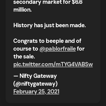
secondary market for $6.6
million.
History has just been made.
Congrats to beeple and of
course to
@pablorfraile
for
the sale.
pic.twitter.com/mTYG4VABSw
— Nifty Gateway
(@niftygateway)
February 25, 2021