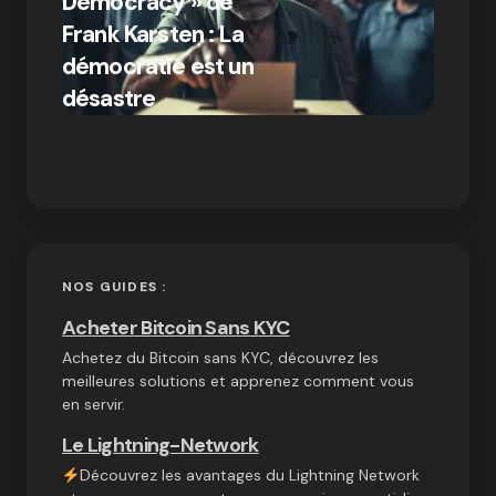
Democracy » de
Compr
Frank Karsten : La
différ
démocratie est un
Bitcoi
par Ines Aissani
désastre
crypt
on
03/10/2024
NOS GUIDES :
Acheter Bitcoin Sans KYC
Achetez du Bitcoin sans KYC, découvrez les
meilleures solutions et apprenez comment vous
en servir.
Le Lightning-Network
Découvrez les avantages du Lightning Network