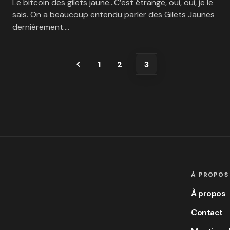
Le bitcoin des gilets jaune…C’est étrange, oui, oui, je le
sais. On a beaucoup entendu parler des Gilets Jaunes
dernièrement.…
1
2
3
À PROPOS
À propos
Contact