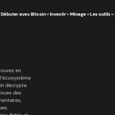
Débuter avec Bitcoin
Investir
Minage
Les outils
trouvez en
e l’écosystème
oin décrypte
onces des
mentaires,
ues.