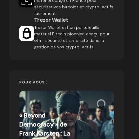
matériel conçu en France pour
sécuriser vos bitcoins et crypto-actifs
facilement
Trezor Wallet
Trezor Wallet est un portefeuille
matériel Bitcoin pionnier, conçu pour
offrir sécurité et simplicité dans la
gestion de vos crypto-actifs.
POUR VOUS :
« Bitcoin
crypto » 
« Beyond
Compren
Democracy » de
différen
Frank Karsten : La
Bitcoin e