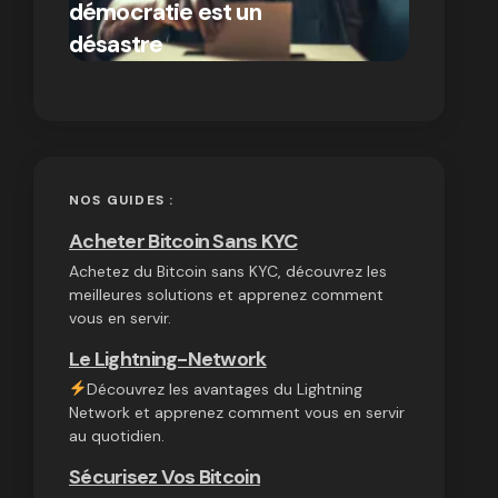
démocratie est un
autres
par Ines Aissani
désastre
cryptom
on
03/10/2024
NOS GUIDES :
Acheter Bitcoin Sans KYC
Achetez du Bitcoin sans KYC, découvrez les
meilleures solutions et apprenez comment
vous en servir.
Le Lightning-Network
Découvrez les avantages du Lightning
Network et apprenez comment vous en servir
au quotidien.
Sécurisez Vos Bitcoin