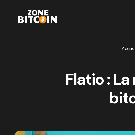
Accuei
Flatio : L
bit