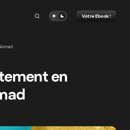
Votre Ebook !
l Nomad
artement en
omad