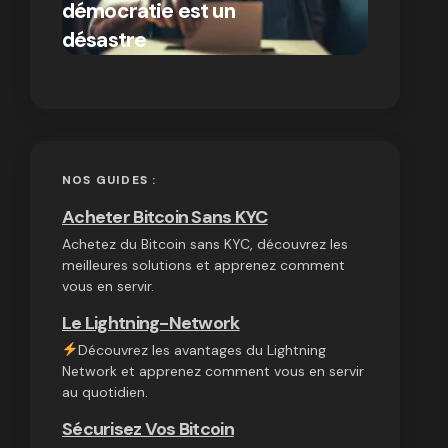
démocratie est un
autres
par Ines Aissani
désastre
cryptom
on
03/10/2024
NOS GUIDES :
Acheter Bitcoin Sans KYC
Achetez du Bitcoin sans KYC, découvrez les
meilleures solutions et apprenez comment
vous en servir.
Le Lightning-Network
Découvrez les avantages du Lightning
Network et apprenez comment vous en servir
au quotidien.
Sécurisez Vos Bitcoin