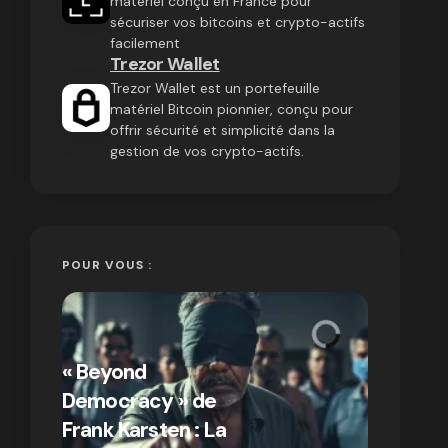
matériel conçu en France pour
sécuriser vos bitcoins et crypto-actifs
facilement
Trezor Wallet
Trezor Wallet est un portefeuille
matériel Bitcoin pionnier, conçu pour
offrir sécurité et simplicité dans la
gestion de vos crypto-actifs.
POUR VOUS :
« Bitcoin
crypto » 
« Beyond
Compren
Democracy » de
différen
Frank Karsten : La
Bitcoin e