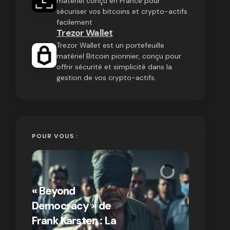
matériel conçu en France pour
sécuriser vos bitcoins et crypto-actifs
facilement
Trezor Wallet
Trezor Wallet est un portefeuille
matériel Bitcoin pionnier, conçu pour
offrir sécurité et simplicité dans la
gestion de vos crypto-actifs.
POUR VOUS :
« Bitcoin
crypto » 
« Beyond
Compren
Democracy » de
différen
Frank Karsten : La
Bitcoin e