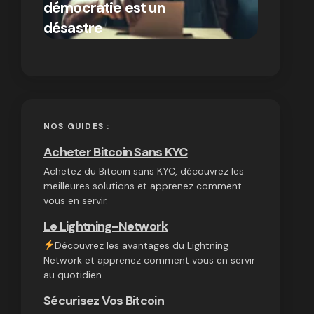
démocratie est un
autres
par Ines Aissani
désastre
cryptom
on
03/10/2024
NOS GUIDES :
Acheter Bitcoin Sans KYC
Achetez du Bitcoin sans KYC, découvrez les
meilleures solutions et apprenez comment
vous en servir.
Le Lightning-Network
Découvrez les avantages du Lightning
Network et apprenez comment vous en servir
au quotidien.
Sécurisez Vos Bitcoin