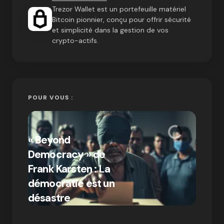
Trezor Wallet est un portefeuille matériel
Bitcoin pionnier, conçu pour offrir sécurité
et simplicité dans la gestion de vos
crypto-actifs.
POUR VOUS :
« Bitc
« Beyond
crypto
Democracy » de
Compr
Frank Karsten : La
différ
démocratie est un
Bitcoi
par Ines Aissani
désastre
crypt
on
03/10/2024