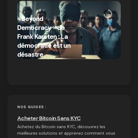
« Bitc
« Beyond
crypto
Democracy » de
Compr
Frank Karsten : La
différ
démocratie est un
Bitcoi
par Ines Aissani
désastre
crypt
on
03/10/2024
NOS GUIDES :
Acheter Bitcoin Sans KYC
Achetez du Bitcoin sans KYC, découvrez les
meilleures solutions et apprenez comment vous