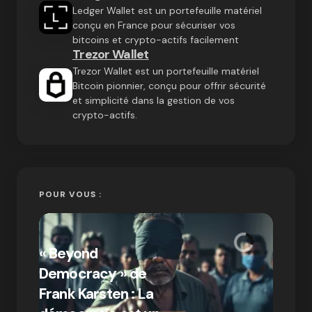
Ledger Wallet est un portefeuille matériel
conçu en France pour sécuriser vos
bitcoins et crypto-actifs facilement
Trezor Wallet
Trezor Wallet est un portefeuille matériel
Bitcoin pionnier, conçu pour offrir sécurité
et simplicité dans la gestion de vos
crypto-actifs.
POUR VOUS :
« Bitc
« Beyond
crypto
Democracy » de
Compr
Frank Karsten : La
différ