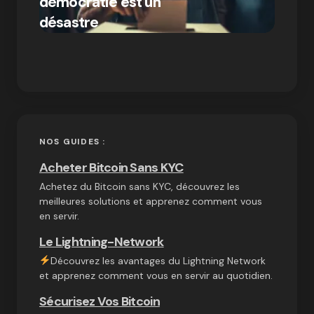
démocratie est un
Bitcoi
par Ines Aissani
désastre
crypt
on
03/10/2024
NOS GUIDES :
Acheter Bitcoin Sans KYC
Achetez du Bitcoin sans KYC, découvrez les
meilleures solutions et apprenez comment vous
en servir.
Le Lightning-Network
Découvrez les avantages du Lightning Network
et apprenez comment vous en servir au quotidien.
Sécurisez Vos Bitcoin