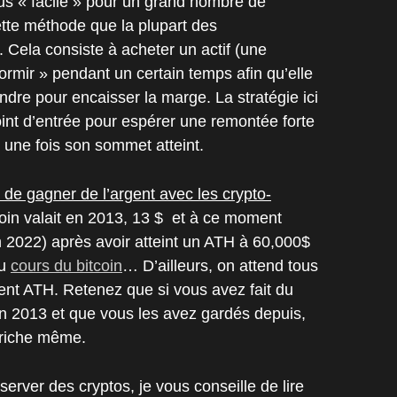
plus « facile » pour un grand nombre de
ette méthode que la plupart des
. Cela consiste à acheter un actif (une
ormir » pendant un certain temps afin qu’elle
ndre pour encaisser la marge. La stratégie ici
oint d’entrée pour espérer une remontée forte
e une fois son sommet atteint.
 de gagner de l’argent avec les crypto-
tcoin valait en 2013, 13 $ et à ce moment
en 2022) après avoir atteint un ATH à 60,000$
du
cours du bitcoin
… D’ailleurs, on attend tous
dent ATH. Retenez que si vous avez fait du
en 2013 et que vous les avez gardés depuis,
a riche même.
erver des cryptos, je vous conseille de lire