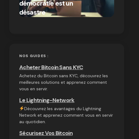
démocratie est un
autres
par Ines Aissani
désastre
cryptom
on
03/10/2024
NOS GUIDES :
Acheter Bitcoin Sans KYC
Achetez du Bitcoin sans KYC, découvrez les
meilleures solutions et apprenez comment
vous en servir.
Le Lightning-Network
Découvrez les avantages du Lightning
Network et apprenez comment vous en servir
au quotidien.
Sécurisez Vos Bitcoin