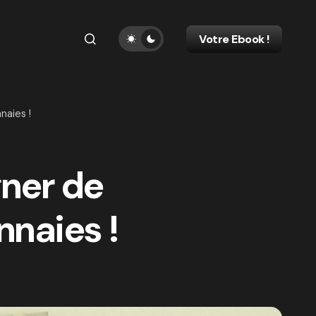
Votre Ebook !
naies !
ner de
nnaies !