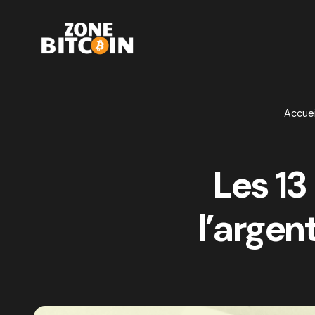
Accuei
Les 1
l’argen