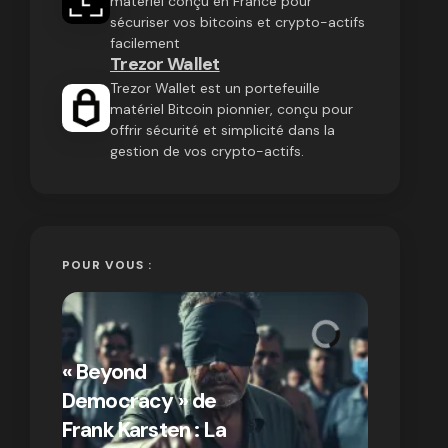
matériel conçu en France pour
sécuriser vos bitcoins et crypto-actifs
facilement
Trezor Wallet
Trezor Wallet est un portefeuille
matériel Bitcoin pionnier, conçu pour
offrir sécurité et simplicité dans la
gestion de vos crypto-actifs.
POUR VOUS :
« Bitcoin
crypto » 
« Beyond
Compren
Democracy » de
différen
Frank Karsten : La
Bitcoin e