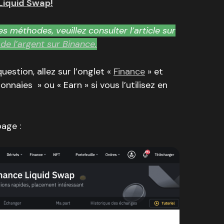
Liquid Swap!
s méthodes, veuillez consulter l’article sur
e l’argent sur Binance.
uestion, allez sur l’onglet «
Finance
» et
naies » ou « Earn » si vous l’utilisez en
page :