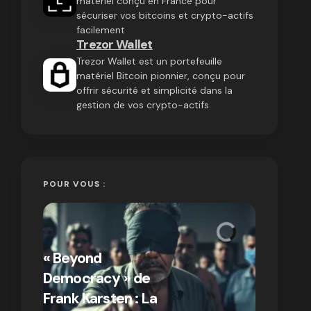
matériel conçu en France pour
sécuriser vos bitcoins et crypto-actifs
facilement
Trezor Wallet
Trezor Wallet est un portefeuille
matériel Bitcoin pionnier, conçu pour
offrir sécurité et simplicité dans la
gestion de vos crypto-actifs.
POUR VOUS :
« Bitcoin
crypto » 
« Beyond
Compren
Democracy » de
différen
Frank Karsten : La
Bitcoin e