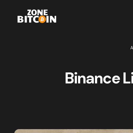
A
Binance L