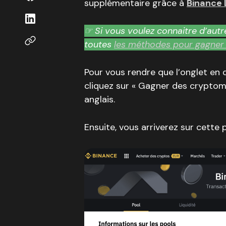
supplémentaire grâce à
Binance 
☞ Si vous voulez connaitre d’autre
toutes
les méthodes pour gagner d
Pour vous rendre que l’onglet en q
cliquez sur « Gagner des cryptomon
anglais.
Ensuite, vous arriverez sur cette 