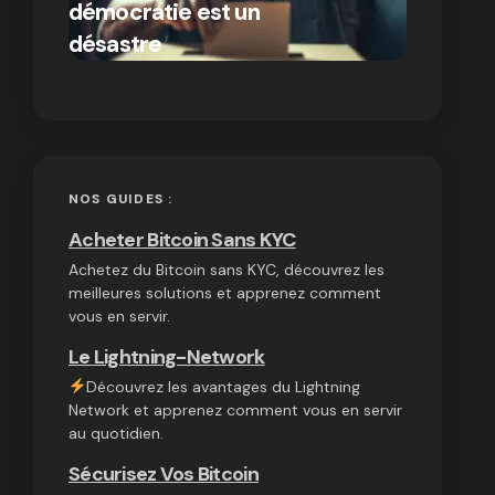
démocratie est un
autres
par Ines Aissani
désastre
cryptom
on
03/10/2024
NOS GUIDES :
Acheter Bitcoin Sans KYC
Achetez du Bitcoin sans KYC, découvrez les
meilleures solutions et apprenez comment
vous en servir.
Le Lightning-Network
Découvrez les avantages du Lightning
Network et apprenez comment vous en servir
au quotidien.
Sécurisez Vos Bitcoin