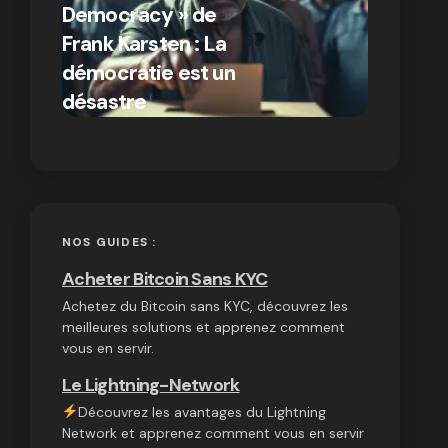
Democracy » de
différen
Frank Karsten : La
Bitcoin e
démocratie est un
autres
par Ines Aissani
désastre
cryptom
on
03/10/2024
NOS GUIDES :
Acheter Bitcoin Sans KYC
Achetez du Bitcoin sans KYC, découvrez les
meilleures solutions et apprenez comment
vous en servir.
Le Lightning-Network
Découvrez les avantages du Lightning
Network et apprenez comment vous en servir