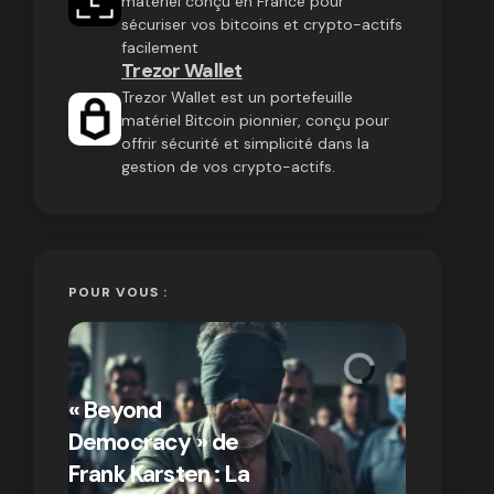
matériel conçu en France pour
sécuriser vos bitcoins et crypto-actifs
facilement
Trezor Wallet
Trezor Wallet est un portefeuille
matériel Bitcoin pionnier, conçu pour
offrir sécurité et simplicité dans la
gestion de vos crypto-actifs.
POUR VOUS :
« Bitcoin
crypto » 
« Beyond
Compren
Democracy » de
différen
Frank Karsten : La
Bitcoin e