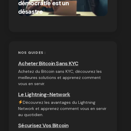
démocratie est un
autres
par Ines Aissani
désastre
cryptom
on
03/10/2024
NOS GUIDES :
Acheter Bitcoin Sans KYC
Achetez du Bitcoin sans KYC, découvrez les
meilleures solutions et apprenez comment
vous en servir.
Le Lightning-Network
Découvrez les avantages du Lightning
Network et apprenez comment vous en servir
au quotidien.
Sécurisez Vos Bitcoin