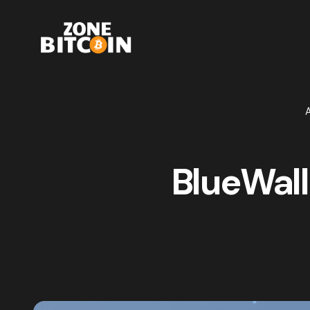
A
BlueWalle