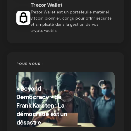
Trezor Wallet
Trezor Wallet est un portefeuille matériel
Bitcoin pionnier, conçu pour offrir sécurité
et simplicité dans la gestion de vos
crypto-actifs.
POUR VOUS :
« Bitc
« Beyond
crypto
Democracy » de
Compr
Frank Karsten : La
différ
démocratie est un
Bitcoi
par Ines Aissani
désastre
crypt
on
03/10/2024