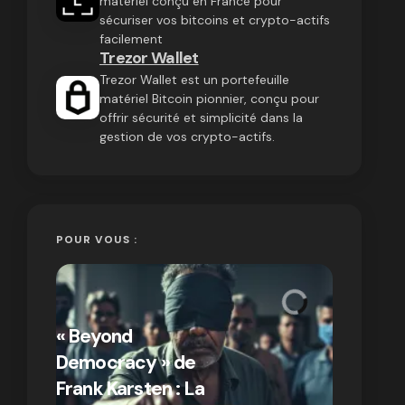
matériel conçu en France pour
sécuriser vos bitcoins et crypto-actifs
facilement
Trezor Wallet
Trezor Wallet est un portefeuille
matériel Bitcoin pionnier, conçu pour
offrir sécurité et simplicité dans la
gestion de vos crypto-actifs.
POUR VOUS :
« Bitcoin
crypto » 
« Beyond
Compren
Democracy » de
différen
Frank Karsten : La
Bitcoin e