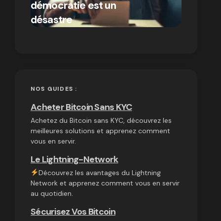
démocratie est un
autres
par Ines Aissani
désastre
cryptom
on
03/10/2024
NOS GUIDES :
Acheter Bitcoin Sans KYC
Achetez du Bitcoin sans KYC, découvrez les
meilleures solutions et apprenez comment
vous en servir.
Le Lightning-Network
Découvrez les avantages du Lightning
Network et apprenez comment vous en servir
au quotidien.
Sécurisez Vos Bitcoin