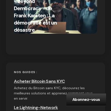
« Beyond
crypto
Democracy » de
Compr
Frank Karsten : La
différ
démocratie est un
Bitcoi
par Ines Aissani
désastre
crypt
on
03/10/2024
NOS GUIDES :
Acheter Bitcoin Sans KYC
Achetez du Bitcoin sans KYC, découvrez les
meilleures solutions et apprenez comment vous
en servir.
Abonnez-vous
Le Lightning-Network