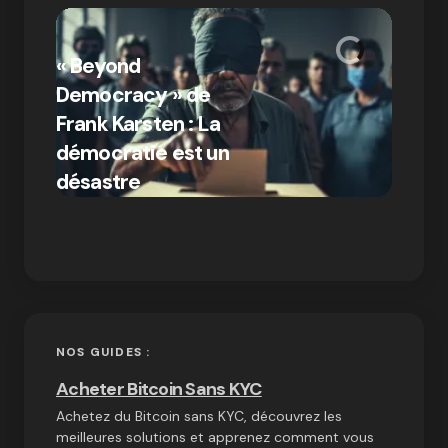
« Bitc
« Beyond
crypto
Democracy » de
Compr
Frank Karsten : La
différ
démocratie est un
Bitcoi
par Ines Aissani
désastre
crypt
on
03/10/2024
NOS GUIDES :
Acheter Bitcoin Sans KYC
Achetez du Bitcoin sans KYC, découvrez les
meilleures solutions et apprenez comment vous