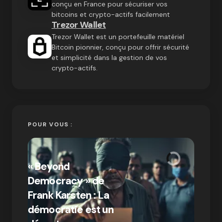
conçu en France pour sécuriser vos
bitcoins et crypto-actifs facilement
Trezor Wallet
Trezor Wallet est un portefeuille matériel
Bitcoin pionnier, conçu pour offrir sécurité
et simplicité dans la gestion de vos
crypto-actifs.
POUR VOUS :
« Bitc
« Beyond
crypto
Democracy » de
Compr
Frank Karsten : La
différ
démocratie est un
Bitcoi
par Ines Aissani