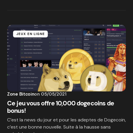
JEUX EN LIGNE
Zone Bitcoin
on
05/05/2021
Ce jeu vous offre 10,000 dogecoins de
bonus!
C’est la news du jour et pour les adeptes de Dogecoin,
c’est une bonne nouvelle. Suite à la hausse sans