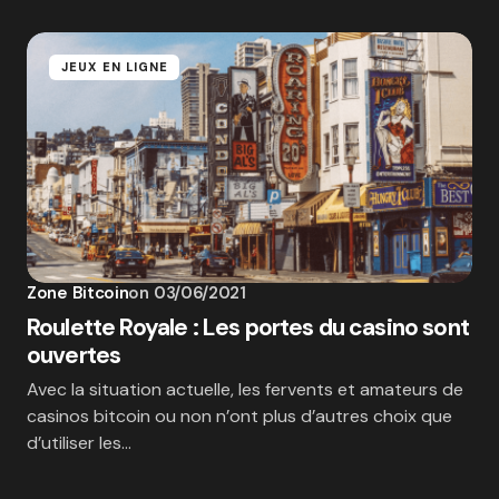
JEUX EN LIGNE
Zone Bitcoin
on
03/06/2021
Roulette Royale : Les portes du casino sont
ouvertes
Avec la situation actuelle, les fervents et amateurs de
casinos bitcoin ou non n’ont plus d’autres choix que
d’utiliser les…