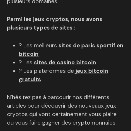
plusieurs domaines.
Parmi les jeux cryptos, nous avons
plusieurs types de sites :
? Les meilleurs
sites de paris sportif en
bitcoin
? Les
sites de casino bitcoin
? Les plateformes de
jeux bitcoin
gratuits
N’hésitez pas à parcourir nos différents
articles pour découvrir des nouveaux jeux
cryptos qui vont certainement vous plaire
ou vous faire gagner des cryptomonnaies.