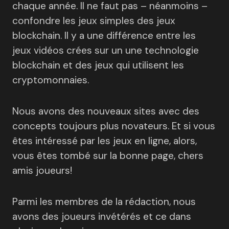
chaque année. Il ne faut pas – néanmoins –
confondre les jeux simples des jeux
blockchain. Il y a une différence entre les
jeux vidéos crées sur un une technologie
blockchain et des jeux qui utilisent les
cryptomonnaies.
Nous avons des nouveaux sites avec des
concepts toujours plus novateurs. Et si vous
êtes intéressé par les jeux en ligne, alors,
vous êtes tombé sur la bonne page, chers
amis joueurs!
Parmi les membres de la rédaction, nous
avons des joueurs invétérés et ce dans