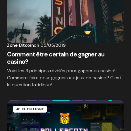
Zone Bitcoin
on
05/05/2019
Comment être certain de gagner au
casino?
Voici les 3 principes révélés pour gagner au casino!
Comment faire pour gagner aux jeux de casino? C’est
la question fatidique!…
JEUX EN LIGNE