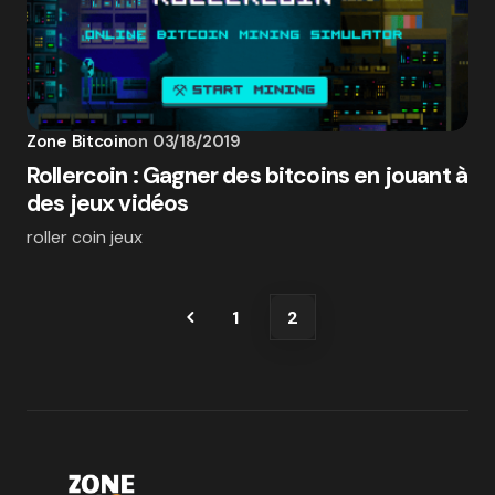
Zone Bitcoin
on
03/18/2019
Rollercoin : Gagner des bitcoins en jouant à
des jeux vidéos
roller coin jeux
1
2