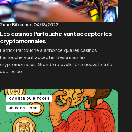
Zone Bitcoin
on
04/18/2022
Les casinos Partouche vont accepter les
cryptomonnaies
Patrick Partouche à annoncé que les casinos
Partouche vont accepter désormais les
cryptomonnaies. Grande nouvelle! Une nouvelle très
appréciée…
GAGNER DU BITCOIN
JEUX EN LIGNE