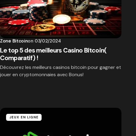
Zone Bitcoin
on
03/02/2024
Le top 5 des meilleurs Casino Bitcoin(
Comparatif) !
Découvrez les meilleurs casinos bitcoin pour gagner et
jouer en cryptomonnaies avec Bonus!
JEUX EN LIGNE