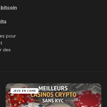
 bitcoin
its
les pour
nt
r des
JEUX EN LIGNE