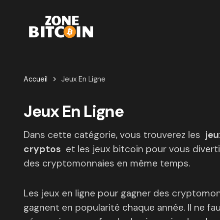
Accueil
Jeux En Ligne
Jeux En Ligne
Dans cette catégorie, vous trouverez les
jeu
cryptos
et les jeux bitcoin pour vous divert
des cryptomonnaies en même temps.
Les jeux en ligne pour gagner des cryptomo
gagnent en popularité chaque année. Il ne fa