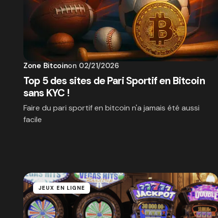
Zone Bitcoin
on
02/21/2026
Top 5 des sites de Pari Sportif en Bitcoin
sans KYC !
Faire du pari sportif en bitcoin n'a jamais été aussi
facile
JEUX EN LIGNE