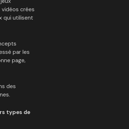
 jeux
ux vidéos crées
 qui utilisent
ncepts
essé par les
bonne page,
ns des
nes.
urs types de