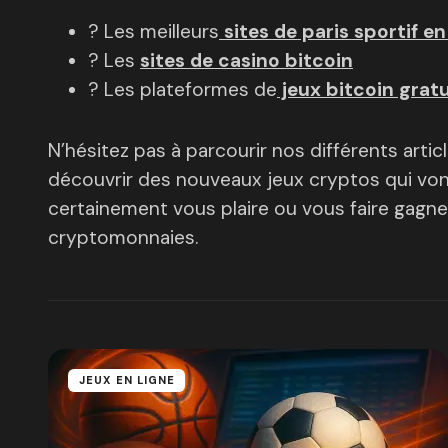
? Les meilleurs
sites de paris sportif en
? Les
sites de casino bitcoin
? Les plateformes de
jeux bitcoin gratu
N’hésitez pas à parcourir nos différents artic
découvrir des nouveaux jeux cryptos qui vo
certainement vous plaire ou vous faire gagne
cryptomonnaies.
JEUX EN LIGNE