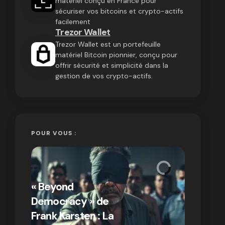
matériel conçu en France pour
sécuriser vos bitcoins et crypto-actifs
facilement
Trezor Wallet
Trezor Wallet est un portefeuille
matériel Bitcoin pionnier, conçu pour
offrir sécurité et simplicité dans la
gestion de vos crypto-actifs.
POUR VOUS :
« Bitcoin
crypto » 
« Beyond
Compren
Democracy » de
différen
Frank Karsten : La
Bitcoin e