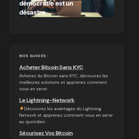
démocratie est un
autres
par Ines Aissani
désastre
cryptom
on
03/10/2024
NOS GUIDES :
Acheter Bitcoin Sans KYC
Achetez du Bitcoin sans KYC, découvrez les
meilleures solutions et apprenez comment
vous en servir.
Le Lightning-Network
Découvrez les avantages du Lightning
Network et apprenez comment vous en servir
au quotidien.
Sécurisez Vos Bitcoin