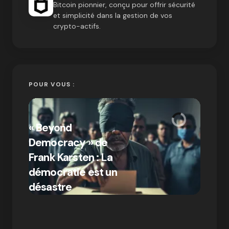
Bitcoin pionnier, conçu pour offrir sécurité
et simplicité dans la gestion de vos
crypto-actifs.
POUR VOUS :
« Bitc
« Beyond
crypto
Democracy » de
Compr
Frank Karsten : La
différ
démocratie est un
Bitcoi
par Ines Aissani
désastre
crypt
on
03/10/2024