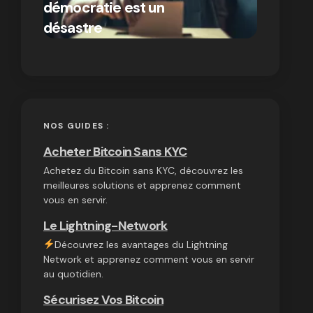
démocratie est un
autres
par Ines Aissani
désastre
cryptom
on
03/10/2024
NOS GUIDES :
Acheter Bitcoin Sans KYC
Achetez du Bitcoin sans KYC, découvrez les
meilleures solutions et apprenez comment
vous en servir.
Le Lightning-Network
Découvrez les avantages du Lightning
Network et apprenez comment vous en servir
au quotidien.
Sécurisez Vos Bitcoin