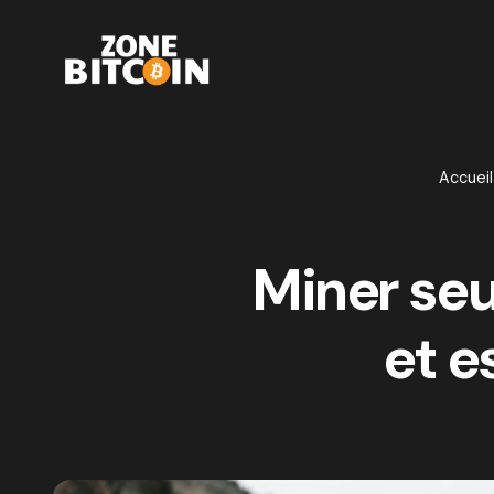
Accueil
Miner seu
et e