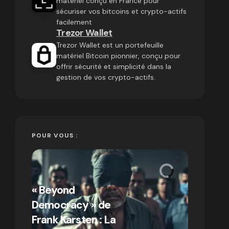
matériel conçu en France pour
sécuriser vos bitcoins et crypto-actifs
facilement
Trezor Wallet
Trezor Wallet est un portefeuille
matériel Bitcoin pionnier, conçu pour
offrir sécurité et simplicité dans la
gestion de vos crypto-actifs.
POUR VOUS :
« Bitcoin
crypto » 
« Beyond
Compren
Democracy » de
différen
Frank Karsten : La
Bitcoin e