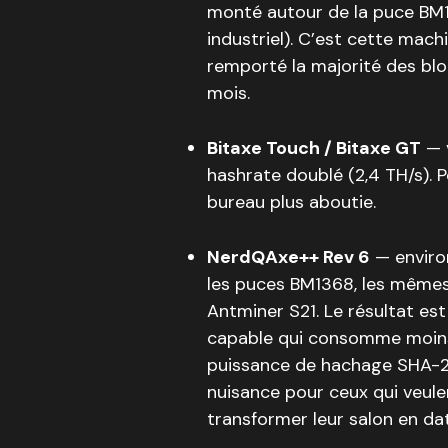
monté autour de la puce BM1
industriel). C’est cette machi
remporté la majorité des bl
mois.
Bitaxe Touch / Bitaxe GT
— v
hashrate doublé (2,4 TH/s). 
bureau plus aboutie.
NerdQAxe++ Rev 6
— environ
les puces BM1368, les mêmes q
Antminer S21. Le résultat 
capable qui consomme moins
puissance de hachage SHA-256
nuisance pour ceux qui veul
transformer leur salon en da