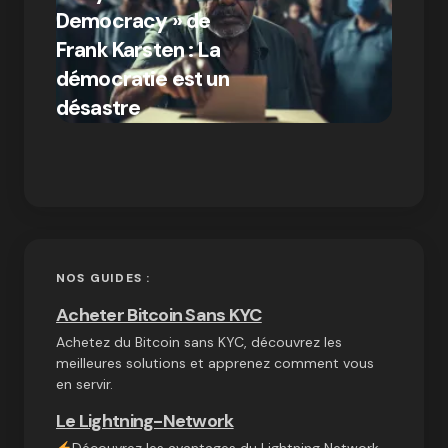
Democracy » de
Compr
Frank Karsten : La
différ
démocratie est un
Bitcoi
par Ines Aissani
désastre
crypt
on
03/10/2024
NOS GUIDES :
Acheter Bitcoin Sans KYC
Achetez du Bitcoin sans KYC, découvrez les
meilleures solutions et apprenez comment vous
en servir.
Le Lightning-Network