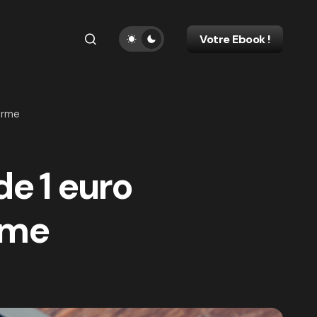
Votre Ebook !
orme
e 1 euro
rme