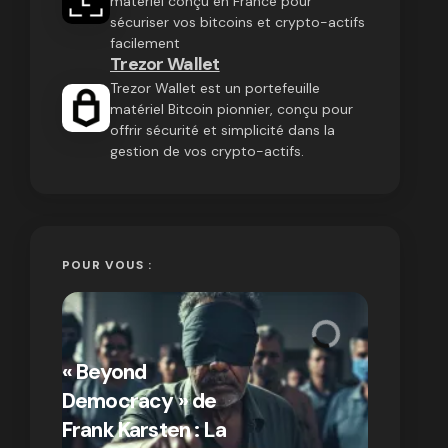
matériel conçu en France pour
sécuriser vos bitcoins et crypto-actifs
facilement
Trezor Wallet
Trezor Wallet est un portefeuille
matériel Bitcoin pionnier, conçu pour
offrir sécurité et simplicité dans la
gestion de vos crypto-actifs.
POUR VOUS :
« Bitcoin
crypto » 
« Beyond
Compren
Democracy » de
différen
Frank Karsten : La
Bitcoin e