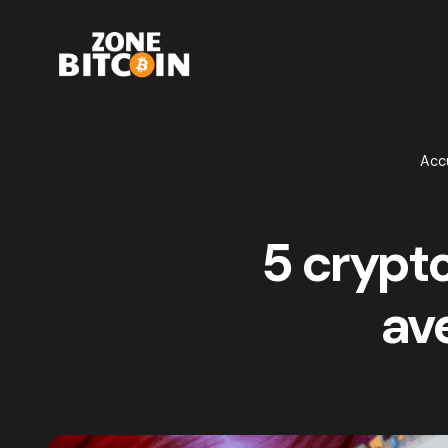
Accu
5 crypt
av