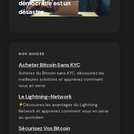
démocratie est un
autres
par Ines Aissani
désastre
cryptom
on
03/10/2024
NOS GUIDES :
Acheter Bitcoin Sans KYC
Achetez du Bitcoin sans KYC, découvrez les
meilleures solutions et apprenez comment
vous en servir.
Le Lightning-Network
Découvrez les avantages du Lightning
Network et apprenez comment vous en servir
au quotidien.
Sécurisez Vos Bitcoin