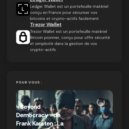
Ledger Wallet est un portefeuille matériel
conçu en France pour sécuriser vos
bitcoins et crypto-actifs facilement
Trezor Wallet
Trezor Wallet est un portefeuille matériel
Bitcoin pionnier, conçu pour offrir sécurité
et simplicité dans la gestion de vos
crypto-actifs.
POUR VOUS :
« Bitc
« Beyond
crypto
Democracy » de
Compr
Frank Karsten : La
différ