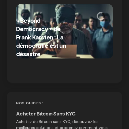
« Bitc
« Beyond
crypto
Democracy » de
Compr
Frank Karsten : La
différ
démocratie est un
Bitcoi
par Ines Aissani
désastre
crypt
on
03/10/2024
NOS GUIDES :
Acheter Bitcoin Sans KYC
Achetez du Bitcoin sans KYC, découvrez les
meilleures solutions et apprenez comment vous