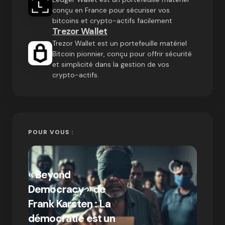
conçu en France pour sécuriser vos
bitcoins et crypto-actifs facilement
Trezor Wallet
Trezor Wallet est un portefeuille matériel
Bitcoin pionnier, conçu pour offrir sécurité
et simplicité dans la gestion de vos
crypto-actifs.
POUR VOUS :
« Bitc
« Beyond
crypto
Democracy » de
Compr
Frank Karsten : La
différ
démocratie est un
Bitcoi