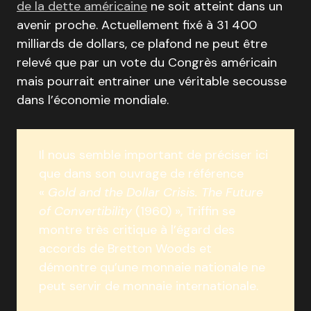
de la dette américaine
ne soit atteint dans un
avenir proche. Actuellement fixé à 31 400
milliards de dollars, ce plafond ne peut être
relevé que par un vote du Congrès américain
mais pourrait entrainer une véritable secousse
dans l’économie mondiale.
Il nous semble important de préciser ici
que dans son ouvrage de référence
«
Gold and the Dollar Crisis. The Future
of Convertibility
(1960) », Triffin se
montre très critique à l’égard des
accords de Bretton Woods et
démontre qu’une monnaie nationale ne
peut servir de monnaie internationale.