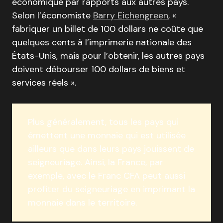
économique par rapports aux autres pays.
Selon l’économiste
Barry Eichengreen
, «
fabriquer un billet de 100 dollars ne coûte que
quelques cents à l’imprimerie nationale des
États-Unis, mais pour l’obtenir, les autres pays
doivent débourser 100 dollars de biens et
services réels ».
Plus généralement, tous les pays qui
émettent une monnaie qui est utilisée
ailleurs que dans leurs pays jouissent de
seigneuriage. Ainsi, la France, par
exemple, avec le Franc CFA peut aussi
profiter du seigneuriage en imprimant la
monnaie dans le territoire.