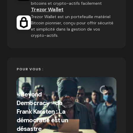
bitcoins et crypto-actifs facilement
Trezor Wallet
Trezor Wallet est un portefeuille matériel
Bitcoin pionnier, conçu pour offrir sécurité
et simplicité dans la gestion de vos
crypto-actifs.
POUR VOUS :
« Bitc
« Beyond
crypto
Democracy » de
Compr
Frank Karsten : La
différ
démocratie est un
Bitcoi
par Ines Aissani
désastre
crypt
on
03/10/2024