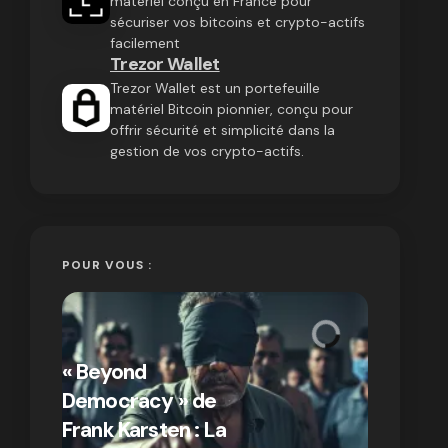
matériel conçu en France pour
sécuriser vos bitcoins et crypto-actifs
facilement
Trezor Wallet
Trezor Wallet est un portefeuille
matériel Bitcoin pionnier, conçu pour
offrir sécurité et simplicité dans la
gestion de vos crypto-actifs.
POUR VOUS :
« Bitcoin
crypto » 
« Beyond
Compren
Democracy » de
différen
Frank Karsten : La
Bitcoin e