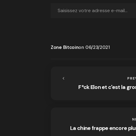
Zone Bitcoin
on
06/23/2021
PRE
F*ck Elon et c'est la gr
N
La chine frappe encore plu