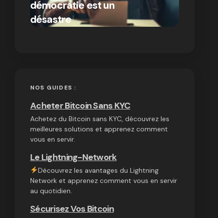
démocratie est un
autres
par Ines Aissani
désastre
cryptom
on
03/10/2024
NOS GUIDES :
Acheter Bitcoin Sans KYC
Achetez du Bitcoin sans KYC, découvrez les
meilleures solutions et apprenez comment
vous en servir.
Le Lightning-Network
Découvrez les avantages du Lightning
Network et apprenez comment vous en servir
au quotidien.
Sécurisez Vos Bitcoin