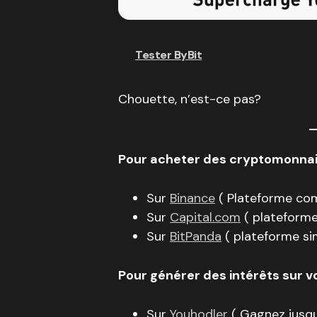
Tester ByBit
Chouette, n’est-ce pas?
Pour acheter des cryptomonnaie
Sur
Binance
( Plateforme com
Sur
Capital.com
( plateforme
Sur
BitPanda
( plateforme si
Pour générer des intérêts sur 
Sur
Youhodler
( Gagnez jusqu