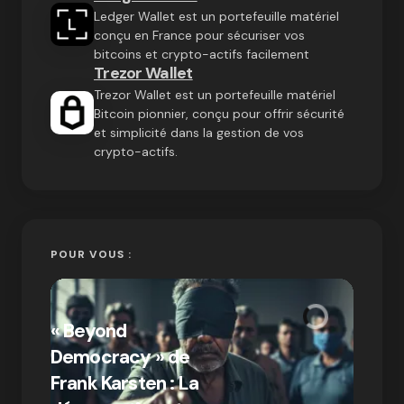
Ledger Wallet est un portefeuille matériel
conçu en France pour sécuriser vos
bitcoins et crypto-actifs facilement
Trezor Wallet
Trezor Wallet est un portefeuille matériel
Bitcoin pionnier, conçu pour offrir sécurité
et simplicité dans la gestion de vos
crypto-actifs.
POUR VOUS :
« Bitc
« Beyond
crypto
Democracy » de
Compr
Frank Karsten : La
différ