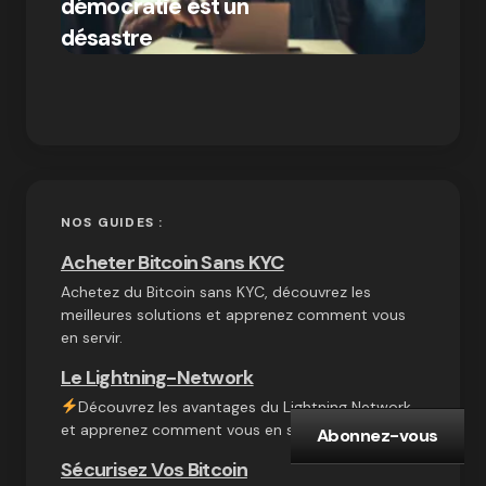
démocratie est un
Bitcoi
par Ines Aissani
désastre
crypt
on
03/10/2024
NOS GUIDES :
Acheter Bitcoin Sans KYC
Achetez du Bitcoin sans KYC, découvrez les
meilleures solutions et apprenez comment vous
en servir.
Le Lightning-Network
Découvrez les avantages du Lightning Network
et apprenez comment vous en servir au quotidien.
Abonnez-vous
Sécurisez Vos Bitcoin