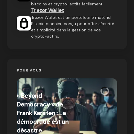
bitcoins et crypto-actifs facilement
Trezor Wallet
Trezor Wallet est un portefeuille matériel
Bitcoin pionnier, conçu pour offrir sécurité
et simplicité dans la gestion de vos
crypto-actifs.
POUR VOUS :
« Bitc
« Beyond
crypto
Democracy » de
Compr
Frank Karsten : La
différ
démocratie est un
Bitcoi
par Ines Aissani
désastre
crypt
on
03/10/2024