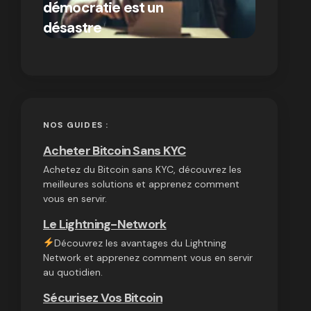
démocratie est un
autres
par Ines Aissani
désastre
cryptom
on
03/10/2024
NOS GUIDES :
Acheter Bitcoin Sans KYC
Achetez du Bitcoin sans KYC, découvrez les
meilleures solutions et apprenez comment
vous en servir.
Le Lightning-Network
Découvrez les avantages du Lightning
Network et apprenez comment vous en servir
au quotidien.
Sécurisez Vos Bitcoin