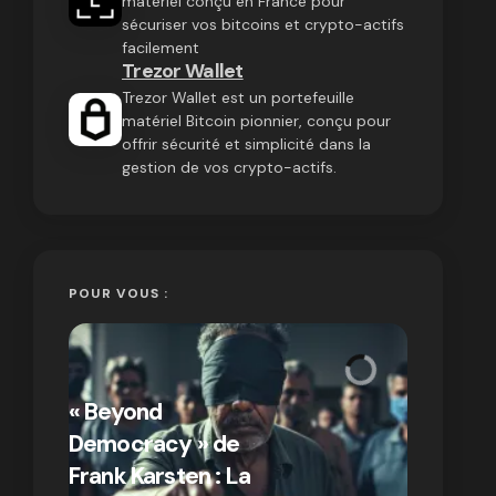
matériel conçu en France pour
sécuriser vos bitcoins et crypto-actifs
facilement
Trezor Wallet
Trezor Wallet est un portefeuille
matériel Bitcoin pionnier, conçu pour
offrir sécurité et simplicité dans la
gestion de vos crypto-actifs.
POUR VOUS :
« Bitcoin
crypto » 
« Beyond
Compren
Democracy » de
différen
Frank Karsten : La
Bitcoin e