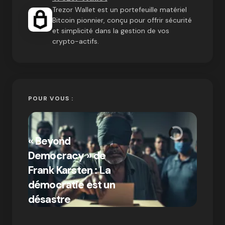
Trezor Wallet est un portefeuille matériel
Bitcoin pionnier, conçu pour offrir sécurité
et simplicité dans la gestion de vos
crypto-actifs.
POUR VOUS :
« Bitc
« Beyond
crypto
Democracy » de
Compr
Frank Karsten : La
différ
démocratie est un
Bitcoi
par Ines Aissani
désastre
crypt
on
03/10/2024