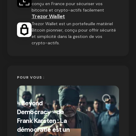
conçu en France pour sécuriser vos
bitcoins et crypto-actifs facilement
Trezor Wallet
Trezor Wallet est un portefeuille matériel
Bitcoin pionnier, conçu pour offrir sécurité
et simplicité dans la gestion de vos
crypto-actifs.
POUR VOUS :
« Bitc
« Beyond
crypto
Democracy » de
Compr
Frank Karsten : La
différ
démocratie est un
Bitcoi
par Ines Aissani