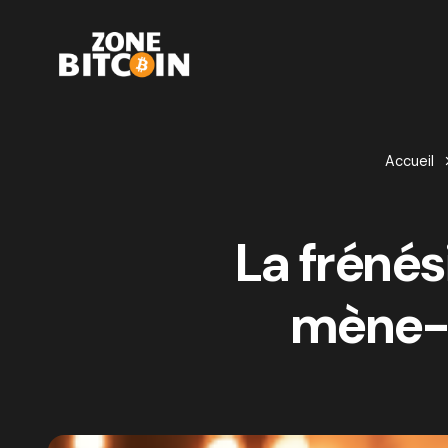
Accueil
La fréné
mène-t