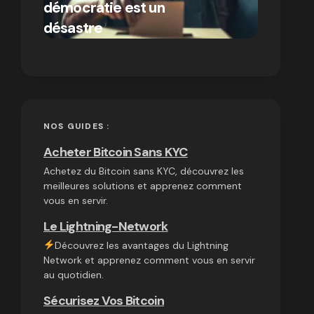
démocratie est un
autres
par Ines Aissani
désastre
cryptom
on
03/10/2024
NOS GUIDES :
Acheter Bitcoin Sans KYC
Achetez du Bitcoin sans KYC, découvrez les
meilleures solutions et apprenez comment
vous en servir.
Le Lightning-Network
Découvrez les avantages du Lightning
Network et apprenez comment vous en servir
au quotidien.
Sécurisez Vos Bitcoin