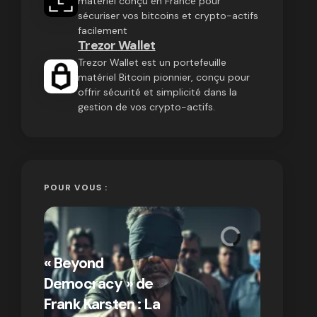
matériel conçu en France pour
sécuriser vos bitcoins et crypto-actifs
facilement
Trezor Wallet
Trezor Wallet est un portefeuille
matériel Bitcoin pionnier, conçu pour
offrir sécurité et simplicité dans la
gestion de vos crypto-actifs.
POUR VOUS :
« Bitcoin
crypto » 
« Beyond
Compren
Democracy » de
différen
Frank Karsten : La
Bitcoin e