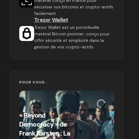
matériel conçu en France pour
sécuriser vos bitcoins et crypto-actifs
facilement
Trezor Wallet
Trezor Wallet est un portefeuille
matériel Bitcoin pionnier, conçu pour
offrir sécurité et simplicité dans la
gestion de vos crypto-actifs.
POUR VOUS :
« Bitcoin
crypto » 
« Beyond
Compren
Democracy » de
différen
Frank Karsten : La
Bitcoin e