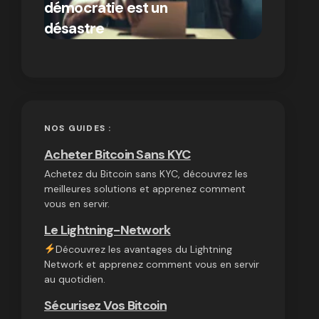
démocratie est un
autres
par Ines Aissani
désastre
cryptom
on
03/10/2024
NOS GUIDES :
Acheter Bitcoin Sans KYC
Achetez du Bitcoin sans KYC, découvrez les
meilleures solutions et apprenez comment
vous en servir.
Le Lightning-Network
Découvrez les avantages du Lightning
Network et apprenez comment vous en servir
au quotidien.
Sécurisez Vos Bitcoin