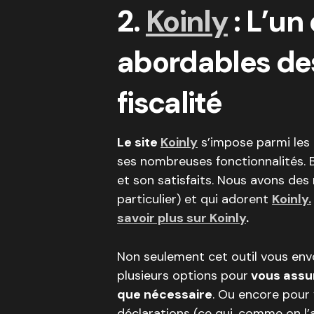
2.
Koinly
: L’un
abordables des
fiscalité
Le site
Koinly
s’impose parmi les 
ses nombreuses fonctionnalités. 
et son satisfaits. Nous avons des m
particulier) et qui adorent
Koinly.
savoir plus sur Koinly
.
Non seulement cet outil vous envo
plusieurs options pour
vous assur
que nécessaire
. Ou encore pour
déclarations (ce qui, comme on l’