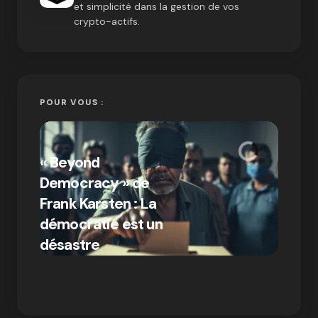
et simplicité dans la gestion de vos
crypto-actifs.
POUR VOUS :
« Bitc
« Beyond
crypto
Democracy » de
Compr
Frank Karsten : La
différ
démocratie est un
Bitcoi
par Ines Aissani
désastre
crypt
on
03/10/2024