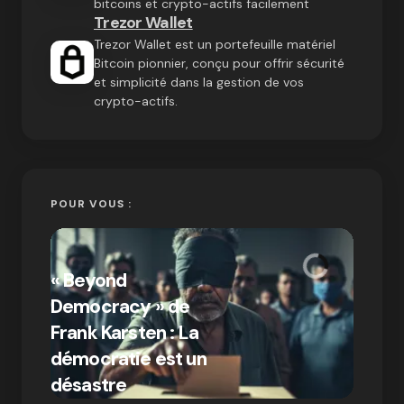
bitcoins et crypto-actifs facilement
Trezor Wallet
Trezor Wallet est un portefeuille matériel
Bitcoin pionnier, conçu pour offrir sécurité
et simplicité dans la gestion de vos
crypto-actifs.
POUR VOUS :
« Bitc
« Beyond
crypto
Democracy » de
Compr
Frank Karsten : La
différ
démocratie est un
Bitcoi
par Ines Aissani
désastre
crypt
on
03/10/2024