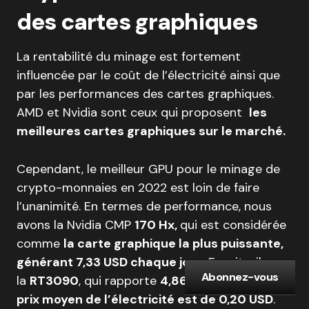
des cartes graphiques
La rentabilité du minage est fortement
influencée par le coût de l’électricité ainsi que
par les performances des cartes graphiques.
AMD et Nvidia sont ceux qui proposent
les
meilleures cartes graphiques sur le marché.
Cependant, le meilleur GPU pour le minage de
crypto-monnaies en 2022 est loin de faire
l’unanimité. En termes de performance, nous
avons la Nvidia CMP
170 Hx,
qui est considérée
comme
la carte graphique la plus puissante,
générant 7,33 USD chaque jour
. Ensuite, il y a
Abonnez-vous
la
RT3090
, qui rapporte
4,86 USD par jour si le
prix moyen de l’électricité est de 0,20 USD
.