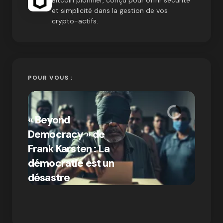
et simplicité dans la gestion de vos
crypto-actifs.
POUR VOUS :
« Bitc
« Beyond
crypto
Democracy » de
Compr
Frank Karsten : La
différ
démocratie est un
Bitcoi
par Ines Aissani
désastre
crypt
on
03/10/2024